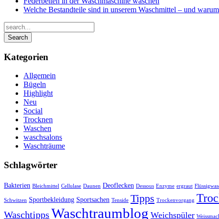
Federbetten in der Waschmaschine waschen
Welche Bestandteile sind in unserem Waschmittel – und waru
Kategorien
Allgemein
Bügeln
Highlight
Neu
Social
Trocknen
Waschen
waschsalons
Waschträume
Schlagwörter
Bakterien
Deoflecken
Bleichmittel
Cellulase
Daunen
Dessous
Enzyme
ergraut
Flüssigwas
Troc
Tipps
Sportbekleidung
Sportsachen
Schwitzen
Tenside
Trockenvorgang
Waschtraumblog
Waschtipps
Weichspüler
Weissmac