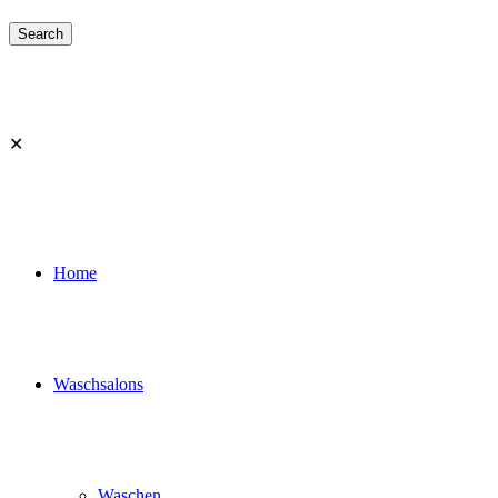
✕
Home
Waschsalons
Waschen