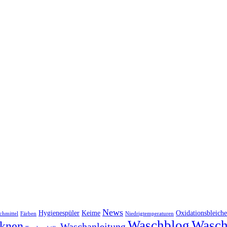
News
Hygienespüler
Keime
Oxidationsbleiche
chmittel
Färben
Niedrigtemperaturen
Waschblog
Wasch
knen
Waschanleitung