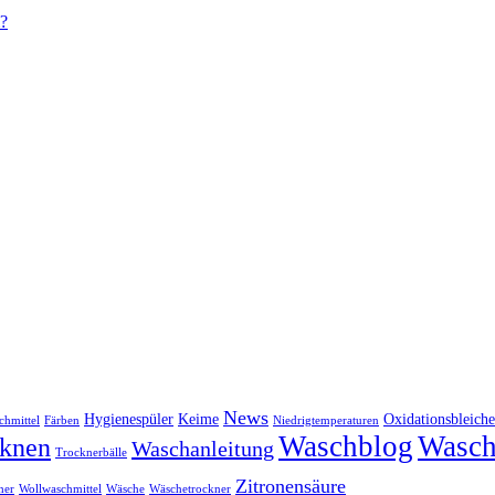
m?
News
Hygienespüler
Keime
Oxidationsbleiche
chmittel
Färben
Niedrigtemperaturen
Waschblog
Wasch
knen
Waschanleitung
Trocknerbälle
Zitronensäure
her
Wollwaschmittel
Wäsche
Wäschetrockner