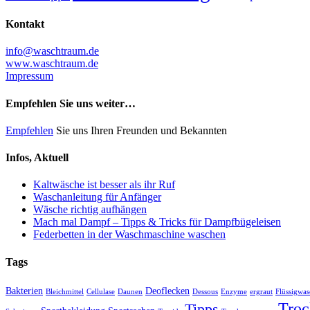
Kontakt
info@waschtraum.de
www.waschtraum.de
Impressum
Empfehlen Sie uns weiter…
Empfehlen
Sie uns Ihren Freunden und Bekannten
Infos, Aktuell
Kaltwäsche ist besser als ihr Ruf
Waschanleitung für Anfänger
Wäsche richtig aufhängen
Mach mal Dampf – Tipps & Tricks für Dampfbügeleisen
Federbetten in der Waschmaschine waschen
Tags
Bakterien
Deoflecken
Bleichmittel
Cellulase
Daunen
Dessous
Enzyme
ergraut
Flüssigwas
Troc
Tipps