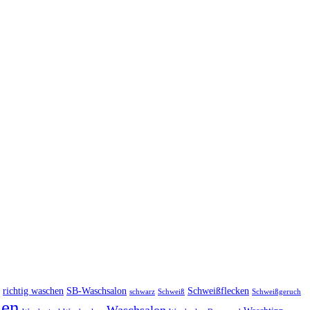
richtig waschen
SB-Waschsalon
Schweißflecken
schwarz
Schweiß
Schweißgeruch
en
Waschsalon