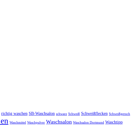
richtig waschen
SB-Waschsalon
Schweißflecken
schwarz
Schweiß
Schweißgeruch
en
Waschsalon
Waschtipp
Waschmittel
Waschpulver
Waschsalon Dortmund