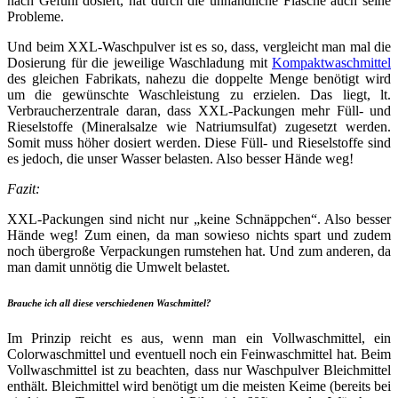
nach Gefühl dosiert, hat durch die unhandliche Flasche auch seine
Probleme.
Und beim XXL-Waschpulver ist es so, dass, vergleicht man mal die
Dosierung für die jeweilige Waschladung mit
Kompaktwaschmittel
des gleichen Fabrikats, nahezu die doppelte Menge benötigt wird
um die gewünschte Waschleistung zu erzielen. Das liegt, lt.
Verbraucherzentrale daran, dass XXL-Packungen mehr Füll- und
Rieselstoffe (Mineralsalze wie Natriumsulfat) zugesetzt werden.
Somit muss höher dosiert werden. Diese Füll- und Rieselstoffe sind
es jedoch, die unser Wasser belasten. Also besser Hände weg!
Fazit:
XXL-Packungen sind nicht nur „keine Schnäppchen“. Also besser
Hände weg! Zum einen, da man sowieso nichts spart und zudem
noch übergroße Verpackungen rumstehen hat. Und zum anderen, da
man damit unnötig die Umwelt belastet.
Brauche ich all diese verschiedenen Waschmittel?
Im Prinzip reicht es aus, wenn man ein Vollwaschmittel, ein
Colorwaschmittel und eventuell noch ein Feinwaschmittel hat. Beim
Vollwaschmittel ist zu beachten, dass nur Waschpulver Bleichmittel
enthält. Bleichmittel wird benötigt um die meisten Keime (bereits bei