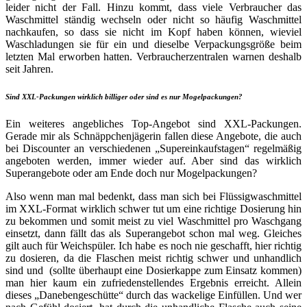
leider nicht der Fall. Hinzu kommt, dass viele Verbraucher das
Waschmittel ständig wechseln oder nicht so häufig Waschmittel
nachkaufen, so dass sie nicht im Kopf haben können, wieviel
Waschladungen sie für ein und dieselbe Verpackungsgröße beim
letzten Mal erworben hatten. Verbraucherzentralen warnen deshalb
seit Jahren.
Sind XXL-Packungen wirklich billiger oder sind es nur Mogelpackungen?
Ein weiteres angebliches Top-Angebot sind XXL-Packungen.
Gerade mir als Schnäppchenjägerin fallen diese Angebote, die auch
bei Discounter an verschiedenen „Supereinkaufstagen“ regelmäßig
angeboten werden, immer wieder auf. Aber sind das wirklich
Superangebote oder am Ende doch nur Mogelpackungen?
Also wenn man mal bedenkt, dass man sich bei Flüssigwaschmittel
im XXL-Format wirklich schwer tut um eine richtige Dosierung hin
zu bekommen und somit meist zu viel Waschmittel pro Waschgang
einsetzt, dann fällt das als Superangebot schon mal weg. Gleiches
gilt auch für Weichspüler. Ich habe es noch nie geschafft, hier richtig
zu dosieren, da die Flaschen meist richtig schwer und unhandlich
sind und (sollte überhaupt eine Dosierkappe zum Einsatz kommen)
man hier kaum ein zufriedenstellendes Ergebnis erreicht. Allein
dieses „Danebengeschütte“ durch das wackelige Einfüllen. Und wer