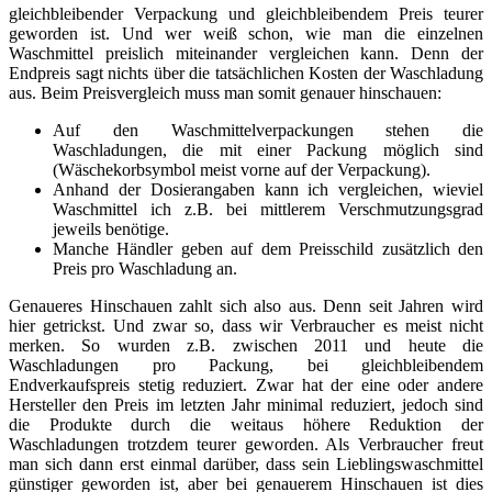
gleichbleibender Verpackung und gleichbleibendem Preis teurer
geworden ist. Und wer weiß schon, wie man die einzelnen
Waschmittel preislich miteinander vergleichen kann. Denn der
Endpreis sagt nichts über die tatsächlichen Kosten der Waschladung
aus. Beim Preisvergleich muss man somit genauer hinschauen:
Auf den Waschmittelverpackungen stehen die
Waschladungen, die mit einer Packung möglich sind
(Wäschekorbsymbol meist vorne auf der Verpackung).
Anhand der Dosierangaben kann ich vergleichen, wieviel
Waschmittel ich z.B. bei mittlerem Verschmutzungsgrad
jeweils benötige.
Manche Händler geben auf dem Preisschild zusätzlich den
Preis pro Waschladung an.
Genaueres Hinschauen zahlt sich also aus. Denn seit Jahren wird
hier getrickst. Und zwar so, dass wir Verbraucher es meist nicht
merken. So wurden z.B. zwischen 2011 und heute die
Waschladungen pro Packung, bei gleichbleibendem
Endverkaufspreis stetig reduziert. Zwar hat der eine oder andere
Hersteller den Preis im letzten Jahr minimal reduziert, jedoch sind
die Produkte durch die weitaus höhere Reduktion der
Waschladungen trotzdem teurer geworden. Als Verbraucher freut
man sich dann erst einmal darüber, dass sein Lieblingswaschmittel
günstiger geworden ist, aber bei genauerem Hinschauen ist dies