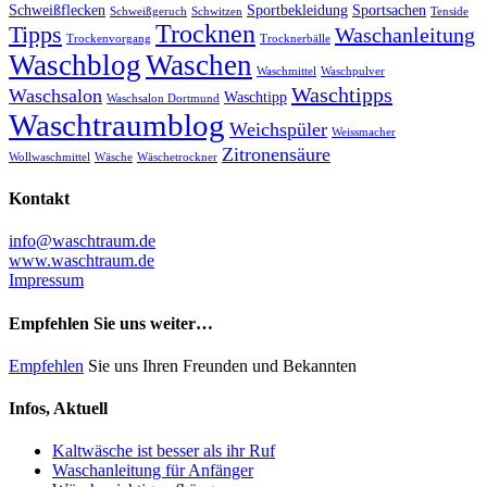
Schweißflecken
Sportbekleidung
Sportsachen
Schweißgeruch
Schwitzen
Tenside
Trocknen
Tipps
Waschanleitung
Trockenvorgang
Trocknerbälle
Waschblog
Waschen
Waschmittel
Waschpulver
Waschtipps
Waschsalon
Waschtipp
Waschsalon Dortmund
Waschtraumblog
Weichspüler
Weissmacher
Zitronensäure
Wollwaschmittel
Wäsche
Wäschetrockner
Kontakt
info@waschtraum.de
www.waschtraum.de
Impressum
Empfehlen Sie uns weiter…
Empfehlen
Sie uns Ihren Freunden und Bekannten
Infos, Aktuell
Kaltwäsche ist besser als ihr Ruf
Waschanleitung für Anfänger