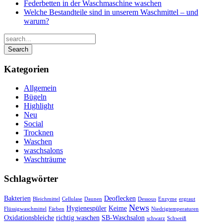
Federbetten in der Waschmaschine waschen
Welche Bestandteile sind in unserem Waschmittel – und
warum?
Kategorien
Allgemein
Bügeln
Highlight
Neu
Social
Trocknen
Waschen
waschsalons
Waschträume
Schlagwörter
Bakterien
Deoflecken
Bleichmittel
Cellulase
Daunen
Dessous
Enzyme
ergraut
News
Hygienespüler
Keime
Flüssigwaschmittel
Färben
Niedrigtemperaturen
Oxidationsbleiche
richtig waschen
SB-Waschsalon
schwarz
Schweiß