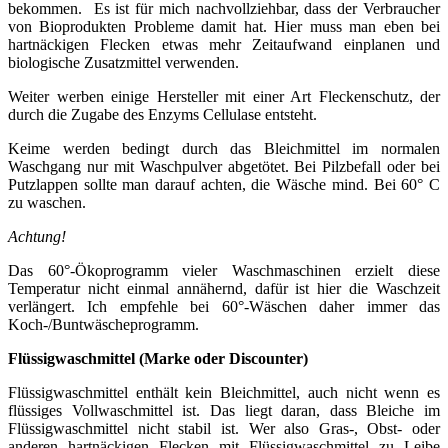
bekommen. Es ist für mich nachvollziehbar, dass der Verbraucher
von Bioprodukten Probleme damit hat. Hier muss man eben bei
hartnäckigen Flecken etwas mehr Zeitaufwand einplanen und
biologische Zusatzmittel verwenden.
Weiter werben einige Hersteller mit einer Art Fleckenschutz, der
durch die Zugabe des Enzyms Cellulase entsteht.
Keime werden bedingt durch das Bleichmittel im normalen
Waschgang nur mit Waschpulver abgetötet. Bei Pilzbefall oder bei
Putzlappen sollte man darauf achten, die Wäsche mind. Bei 60° C
zu waschen.
Achtung!
Das 60°-Ökoprogramm vieler Waschmaschinen erzielt diese
Temperatur nicht einmal annähernd, dafür ist hier die Waschzeit
verlängert. Ich empfehle bei 60°-Wäschen daher immer das
Koch-/Buntwäscheprogramm.
Flüssigwaschmittel (Marke oder Discounter)
Flüssigwaschmittel enthält kein Bleichmittel, auch nicht wenn es
flüssiges Vollwaschmittel ist. Das liegt daran, dass Bleiche im
Flüssigwaschmittel nicht stabil ist. Wer also Gras-, Obst- oder
anderen hartnäckigen Flecken mit Flüssigwaschmittel zu Leibe