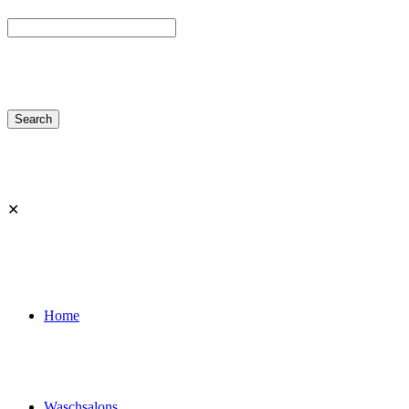
✕
Home
Waschsalons