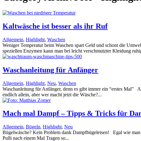
Kaltwäsche ist besser als ihr Ruf
Allgemein
,
Highlight
,
Waschen
Weniger Temperatur beim Waschen spart Geld und schont die Umwelt 
speziellen Enzymen kann man bei leicht verschmutzter Kleidung ruhig
Waschanleitung für Anfänger
Allgemein
,
Highlight
,
Neu
,
Waschen
Waschanleitung für Anfänger, denn es gibt immer ein “erstes Mal” A
endlich allein, aber wer macht jetzt die Wäsche?...
Mach mal Dampf – Tipps & Tricks für Da
Allgemein
,
Bügeln
,
Highlight
,
Neu
Bügelwäsche? Kein Problem dank Dampfbügeleisen! Egal wie man es d
Pulli nach einem Mal Tragen so...