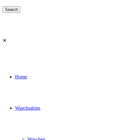
✕
Home
Waschsalons
Waschen