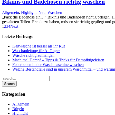
Bikinis und Badehosen richtig waschen
Allgemein
,
Highlight
,
Neu
,
Waschen
„Pack die Badehose ein…“ Bikinis und Badehosen richtig pflegen. Hi
gestalteten Teilen Freude zu haben, müssen sie richtig gepflegt und 
1
2
3
4
Next
Letzte Beiträge
Kaltwäsche ist besser als ihr Ruf
Waschanleitung für Anfänger
Wäsche richtig aufhängen
Mach mal Dampf – Tipps & Tricks für Dampfbügeleisen
Federbetten in der Waschmaschine waschen
Welche Bestandteile sind in unserem Waschmittel – und waru
Kategorien
Allgemein
Bügeln
Highlight