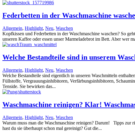
Federbetten in der Waschmaschine wasch
Allgemein
,
Highlight
,
Neu
,
Waschen
Kopfkissen und Federbetten in der Waschmaschine waschen? So geht’s
unseren Kaffee oder essen unser Marmeladebrot im Bett. Aber wer ma
Welche Bestandteile sind in unserem Was
Allgemein
,
Highlight
,
Neu
,
Waschen
Welche Bestandteile sind eigentlich in unseren Waschmitteln enthalte
Füllstoffe, Vergrauungsinhibitoren, Verfärbungsinhibitoren, Schaumin
Tenside. Sie bewirken das...
Waschmaschine reinigen? Klar! Waschmasc
Allgemein
,
Highlight
,
Neu
,
Waschen
Warum muss man die Waschmaschine reinigen? Darum! Tipps zur rich
hast du sie überhaupt schon mal gereinigt? Gut die...