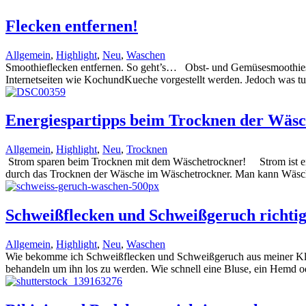
Flecken entfernen!
Allgemein
,
Highlight
,
Neu
,
Waschen
Smoothieflecken entfernen. So geht’s… Obst- und Gemüsesmoothies si
Internetseiten wie KochundKueche vorgestellt werden. Jedoch was tu
Energiespartipps beim Trocknen der Wäs
Allgemein
,
Highlight
,
Neu
,
Trocknen
Strom sparen beim Trocknen mit dem Wäschetrockner! Strom ist ein te
durch das Trocknen der Wäsche im Wäschetrockner. Man kann Wäsch
Schweißflecken und Schweißgeruch richti
Allgemein
,
Highlight
,
Neu
,
Waschen
Wie bekomme ich Schweißflecken und Schweißgeruch aus meiner K
behandeln um ihn los zu werden. Wie schnell eine Bluse, ein Hemd ode