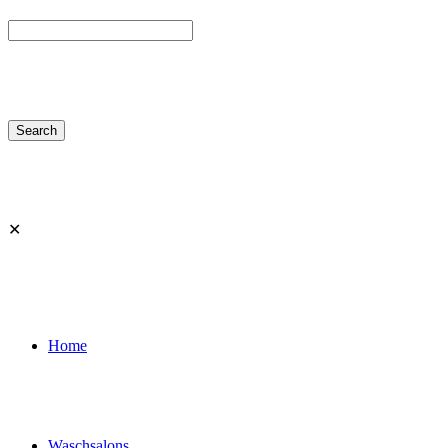
✕
Home
Waschsalons