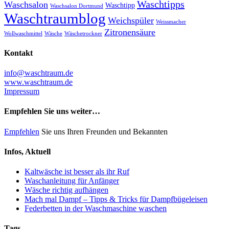
Waschtipps
Waschsalon
Waschtipp
Waschsalon Dortmund
Waschtraumblog
Weichspüler
Weissmacher
Zitronensäure
Wollwaschmittel
Wäsche
Wäschetrockner
Kontakt
info@waschtraum.de
www.waschtraum.de
Impressum
Empfehlen Sie uns weiter…
Empfehlen
Sie uns Ihren Freunden und Bekannten
Infos, Aktuell
Kaltwäsche ist besser als ihr Ruf
Waschanleitung für Anfänger
Wäsche richtig aufhängen
Mach mal Dampf – Tipps & Tricks für Dampfbügeleisen
Federbetten in der Waschmaschine waschen
Tags