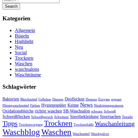
Kategorien
Allgemein
Bügeln
Highlight
Neu
Social
Trocknen
Waschen
waschsalons
Waschträume
Schlagwörter
Bakterien
Deoflecken
Bleichmittel
Cellulase
Daunen
Dessous
Enzyme
ergraut
News
Hygienespüler
Keime
Flüssigwaschmittel
Färben
Niedrigtemperaturen
Oxidationsbleiche
richtig waschen
SB-Waschsalon
schwarz
Schweiß
Schweißflecken
Sportbekleidung
Sportsachen
Schweißgeruch
Schwitzen
Tenside
Trocknen
Tipps
Waschanleitung
Trockenvorgang
Trocknerbälle
Waschblog
Waschen
Waschmittel
Waschpulver